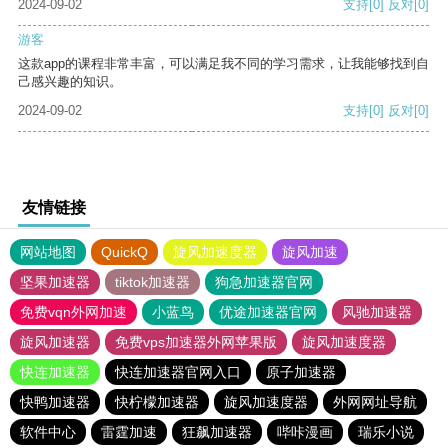
2024-09-02
支持
[0]
反对
[0]
游客
这款app的课程非常丰富，可以满足我不同的学习需求，让我能够找到自
己感兴趣的知识。
2024-09-02
支持
[0]
反对
[0]
友情链接
网站地图
QuickQ
旋风加速度器
旋风加速
坚果加速器
tiktok加速器
狗急加速器官网
免费vqn外网加速
小蓝鸟
优途加速器官网
风驰加速器
旋风加速器
免费vps加速器外网苹果版
旋风加速度器
快连加速器
快连加速器官网入口
原子加速器
快鸭加速器
快柠檬加速器
旋风加速度器
外网网址导航
软件中心
雷霆加速
狂飙加速器
哔咔漫画
瑞乐小说